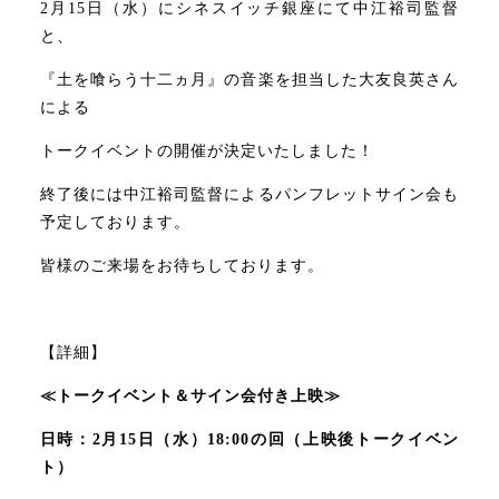
2月15日（水）にシネスイッチ銀座にて中江裕司監督
『土を喰らう十二ヵ月』ヒット記念トークイベント＠長野
2022年10月
と、
2022年9月
『土を喰らう十二ヵ月』の音楽を担当した大友良英さん
による
2022年8月
トークイベントの開催が決定いたしました！
2022年7月
終了後には中江裕司監督によるパンフレットサイン会も
予定しております。
2022年6月
皆様のご来場をお待ちしております。
2022年5月
2022年4月
【詳細】
≪トークイベント＆サイン会付き上映≫
2022年3月
日時：2月15日（水）18:00の回（上映後トークイベン
2022年2月
ト）