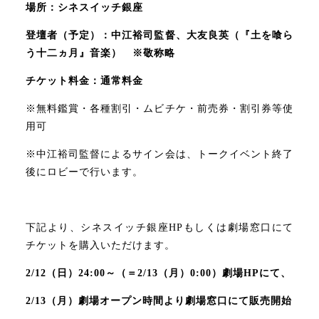
場所：シネスイッチ銀座
登壇者（予定）：中江裕司監督、大友良英（『土を喰ら
う十二ヵ月』音楽） ※敬称略
チケット料金：通常料金
※無料鑑賞・各種割引・ムビチケ・前売券・割引券等使
用可
※中江裕司監督によるサイン会は、トークイベント終了
後にロビーで行います。
下記より、シネスイッチ銀座HPもしくは劇場窓口にて
チケットを購入いただけます。
2/12（日）24:00～（＝2/13（月）0:00）劇場HPにて、
2/13（月）劇場オープン
時間より劇場窓口にて販売開始