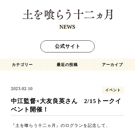
公式サイト
カテゴリー
最近の投稿
アーカイブ
最新情報
『土を喰らう十二ヵ月』東京新聞映画賞を受賞！
2023年2月
2023.02.10
イベント
イベント
中江監督×大友良英さん 2/15トークイベント開催！
2023年1月
中江監督×大友良英さん 2/15トークイ
タイアップ
沢田研二、主演男優賞を受賞【キネマ旬報ベスト・テン】
2022年12月
ベント開催！
沢田研二 男優主演賞を受賞【毎日映画コンクール】
2022年11月
『土を喰らう十二ヵ月』のログランを記念して、